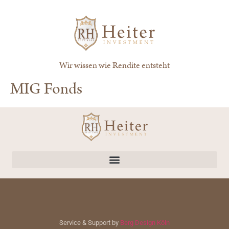
springen
Wir wissen wie Rendite entsteht
MIG Fonds
Service & Support by
Berg Design Köln