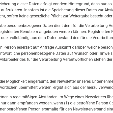
eicherung dieser Daten erfolgt vor dem Hintergrund, dass nur s
aufzuklären. Insofern ist die Speicherung dieser Daten zur Absic
cht, sofern keine gesetzliche Pflicht zur Weitergabe besteht oder
ngabe personenbezogener Daten dient dem für die Verarbeitung Ve
gistrierten Benutzern angeboten werden können. Registrierten Per
der vollständig aus dem Datenbestand des für die Verarbeitung
fenen Person jederzeit auf Anfrage Auskunft darüber, welche per
Verantwortliche personenbezogene Daten auf Wunsch oder Hinweis
itarbeiter des für die Verarbeitung Verantwortlichen stehen d
rn die Möglichkeit eingeräumt, den Newsletter unseres Unterne
wortlichen übermittelt werden, ergibt sich aus der hierzu verw
artner in regelmäßigen Abständen im Wege eines Newsletters üb
ur dann empfangen werden, wenn (1) die betroffene Person über 
 einer betroffenen Person erstmalig für den Newsletterversand ei