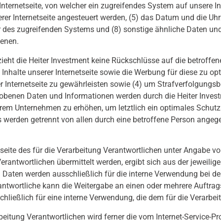
ternetseite, von welcher ein zugreifendes System auf unsere Inte
 Internetseite angesteuert werden, (5) das Datum und die Uhrzeit
ider des zugreifenden Systems und (8) sonstige ähnliche Daten u
ienen.
ieht die Heiter Investment keine Rückschlüsse auf die betroffe
die Inhalte unserer Internetseite sowie die Werbung für diese zu o
Internetseite zu gewährleisten sowie (4) um Strafverfolgungsbe
benen Daten und Informationen werden durch die Heiter Investme
erem Unternehmen zu erhöhen, um letztlich ein optimales Schut
es werden getrennt von allen durch eine betroffene Person ang
netseite des für die Verarbeitung Verantwortlichen unter Angabe
antwortlichen übermittelt werden, ergibt sich aus der jeweilige
aten werden ausschließlich für die interne Verwendung bei dem
ntwortliche kann die Weitergabe an einen oder mehrere Auftragsve
ließlich für eine interne Verwendung, die dem für die Verarbeit
arbeitung Verantwortlichen wird ferner die vom Internet-Service-P